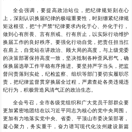
全会强调，要提高政治站位，把纪律规矩刻在心
上，深刻认识换届纪律的极端重要性，时刻绷紧纪律规
矩这根弦，把“十严禁”纪律要求内化于心、外化于行，
做到心有所畏、言有所戒、行有所止，以实际行动维护
换届工作的良好秩序。要强化行动自觉，把责任担当扛
在肩上，自觉站在讲政治、顾大局的高度，与上级党委
的决策部署保持高度一致，坚决抵制各种歪风邪气，确
保换届选举工作平稳有序推进。要坚持严字当头，把监
督问责落到实处，纪检监察、组织等部门要切实履职尽
责，把纪律监督贯穿换届全过程，严肃查处各类违规违
纪行为，积极营造风清气正的政治生态。
全会号召，全市各级党组织和广大党员干部群众要
更加紧密地团结在以习近平同志为核心的党中央周围，
更加有力地落实党中央、省委、平顶山市委决策部署，
凝心聚力，务实重干，奋力谱写现代化汝州建设新篇