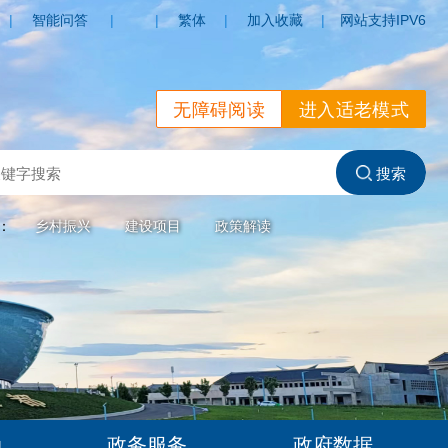
|
智能问答
|
|
繁体
|
加入收藏
|
网站支持IPV6
无障碍阅读
进入适老模式
索：
乡村振兴
建设项目
政策解读
动
政务服务
政府数据