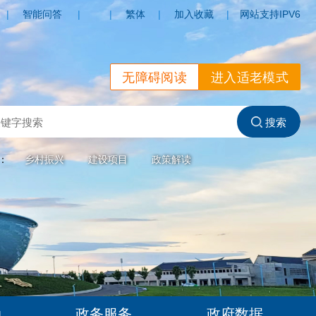
|
智能问答
|
|
繁体
|
加入收藏
|
网站支持IPV6
无障碍阅读
进入适老模式
索：
乡村振兴
建设项目
政策解读
动
政务服务
政府数据