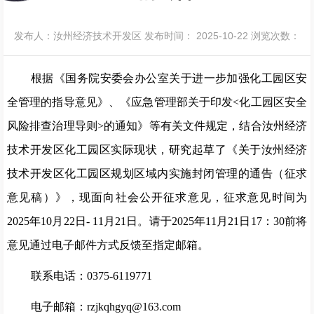
发布人：汝州经济技术开发区
发布时间： 2025-10-22
浏览次数：
根据《国务院安委会办公室关于进一步加强化工园区安
全管理的指导意见》
、
《
应急管理部
关于印发
<
化工园区安全
风险排查治理导则
>
的通知》
等有关文件规定，结合汝州经济
技术开发区化工园区实际现状，研究起草了《关于汝州经济
技术开发区化工园区规划区域内实施封闭管理的通告（征求
意见稿）》，现面向社会公开征求意见，征求意见时间为
2025
年
10
月
22
日
-
11
月
2
1
日。请于
2025
年
11
月
21
日
17
：
3
0
前将
意见通过电子邮件方式反馈至指定邮箱。
联系电话：
0375-6119771
电子邮箱：
rzjkqhgyq@163.com