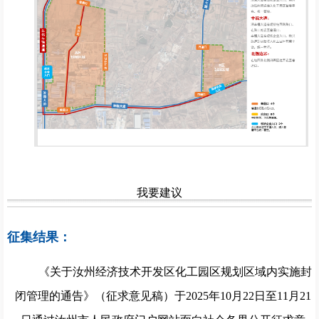
我要建议
征集结果：
《
关于
汝州经济技术开发区化工园区规划区域内实施封
闭管理的通告》（征求意见稿）于
2025年
10
月
22
日至
11
月2
1