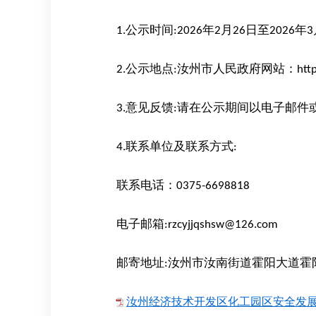
公示时间
年
月
日至
年
1.
:2026
2
26
2026
3
公示地点
汝州市人民政府网站：
2.
:
htt
意见反馈
请在公示期间以电子邮件
3.
:
联系单位及联系方式
4.
:
联系电话：
0375-6698818
电子邮箱
:rzcyjjqshsw@126.com
邮寄地址
汝州市汝南街道霍阳大道霍
:
汝州经济技术开发区化工园区安全发展规