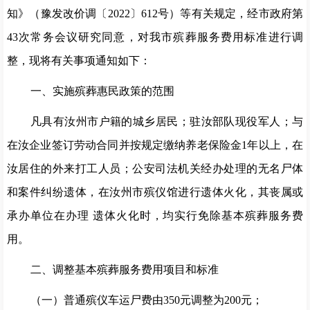
知》（豫发改价调〔
2022
〕
612
号）等有关规定，经市政府第
43
次常务会议研究同意，对我市殡葬服务费用标准进行调
整，现将有关事项通知如下：
一、实施殡葬惠民政策的范围
凡具有汝州市户籍的城乡居民
；
驻汝部队现役军人
；
与
在汝企业签订劳动合同并按规定缴纳养老保险金
1
年以上，在
汝居住的外来打工人员
；
公安司法机关经办处理的无名尸体
和案件纠纷遗体，在汝州市殡仪馆进行遗体火化，其丧属或
承办单位在办理
遗体火化时，均实行免除基本殡葬服务费
用。
二、调整基本殡葬服务费用项目和标准
（一）普通殡仪车运尸费由
350
元调整为
200
元
；