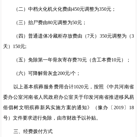
（二）中档火化机火化费由
450
元调整为
350
元
；
（三）抬尸费由
80
元调整为
50
元
；
（四）普通遗体冷藏柜存放费由（
7
天）
350
元调整为（
3
天）
150
元
;
（五）免除第一年骨灰寄存费
70
元（含工本费
10
元）
；
（六）可降解骨灰盒
200
元
/
个
；
以上基本殡葬服务费用合计
1020
元，按照《中共河南省
委办公室河南省人民政府办公室关于印发河南省推进移风易
俗倡树文明殡葬新风实施方案的通知》（豫办〔
2019
〕
18
号）文件要求进行免除，由市财政予以补贴。
三、经费拨付方式