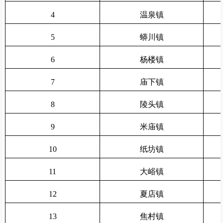
4
温泉镇
5
蟒川镇
6
杨楼镇
7
庙下镇
8
陵头镇
9
米庙镇
10
纸坊镇
11
大峪镇
12
夏店镇
13
焦村镇