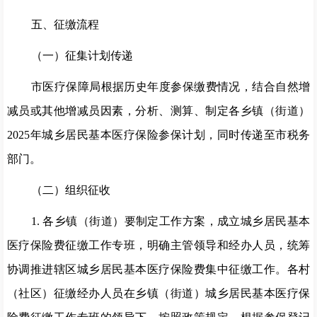
五
、征缴流程
（一）征集计划传递
市医疗保障局根据
历史
年度参保缴费情况，结合自然增
减员或其他增减员因素，分析
、
测算
、
制定各乡镇
（
街道
）
202
5
年
城乡居民基本医疗保险参保计划，
同时
传递至市税务
部门。
（二）组织征收
1
.
各乡镇
（
街道
）
要制定工作方案，成立城乡居民基本
医疗保险费征缴工作
专班
，明确主管领导和经办人员，
统筹
协调推进辖区城乡居民基本医疗保险费
集中
征缴工作。各村
（社区）征缴经办人员在乡镇
（
街道
）
城乡居民基本医疗保