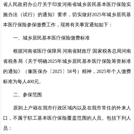
省人民政府办公厅关于印发河南省城乡居民基本医疗保险实
施办法（试行）的通知》
要求，
切实做好
202
5
年城乡居民基
本医疗保险参保缴费工作，现将有关事宜通知如下：
一、城乡居民基本医疗保险缴费标准
根据
河南省医疗保障局
河南省财政厅
国家税务总局
河南
省税务局
《
关于
明确
202
5
年城乡居民基本医疗
保险筹资标准
的
通知》（
豫
医保
办
〔
202
5
〕
58
号）精神
，
2025
年个人缴费
标准为每人
400
元
。
二、参保范围
原则上户籍在我市行政区域内
以及在我市常住的外来人
口
，不属于职工基本医疗保险覆盖范围的人员。包括下列人
员：