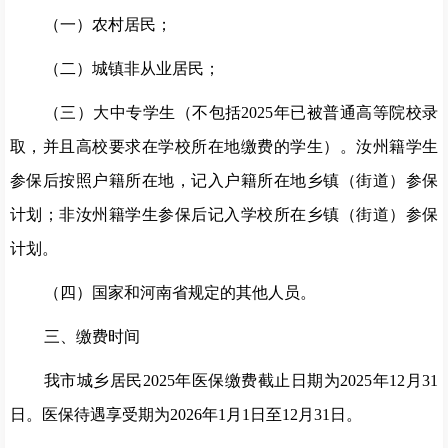
（一）农村居民；
（二）城镇非从业居民；
（三）
大
中专学生（不包括
20
2
5
年已被普通高等院校录
取，并且高校要求在学校所在地缴费的学生）
。汝州籍学生
参保后按照户籍所在地，记入户籍所在地乡镇
（
街道
）
参保
计划
；
非汝州籍学生参保后记入学校所在乡镇
（
街道
）
参保
计划。
（四）国家和
河南
省规定的其他人员。
三、缴费时间
我市城乡居民
2025
年医保缴费截止日期为
2025
年
12
月
31
日
。
医保待遇享受期为
2026
年
1
月
1
日至
12
月
31
日。