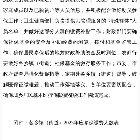
家庭成员
以及已脱贫户
等人员信息，并积极配合做好动员参
保工作；卫生健康部门负
责提供其管理服务的
“
特殊群体
”
人
员名单，并做好这部分人群的缴费补贴工作；财政部门要确
保社保基金的安全及补助经费的测算、拨付和基金监管工
作，确保居民参保后的地方财政补助资金及时到位
；
农商行
要做好各乡镇
（
街道
）
社保基金的缴存服务工作
；
市委、市
政府督查局强化督促指导，定期赴各乡镇（
街道
）
督导，
破
解医保征缴难题，推动工作落地落实。
各单位
要
密切配合，
确保城乡居民基本医疗保险费征缴工作圆满完成。
附件：各乡镇
（
街道
）
202
5
年
应参保缴费人数表