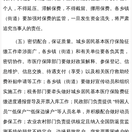
个人，不得延压、滞解保费，不得截留、挪用保费。各乡镇
（
街道
）
要加强对保费的监管，一旦发生资金流失，将严肃
追究当事人的责任。
（
五
）密切配合，保证质量。
城乡居民基本医疗保险征
缴工作牵涉面广，各乡镇
（
街道
）
和有关单位要各负其责，
密切协作。市医疗保障部门要做好政策解释、参保登记、信
息维护、信息交换、待遇支付（享受）
以及相关医疗救助经
费补贴申请
等工作；各乡镇
（
街道
）
要做好宣传动员和组织
实施工作；税务部门要牵头做好城乡居民基本医疗保险费征
缴进度通报督导及开票
入库工作；民政部门负责
提供
“
特困人
员
”“
低保户
”“
低保边缘户
”
等人员
名单，并积极配合做好动员
参保工作；
农业农村
部门负责提供核定且纳入全国防返贫监
测系统的脱贫不稳定户、边缘易致贫户
、
突发严重困难户的