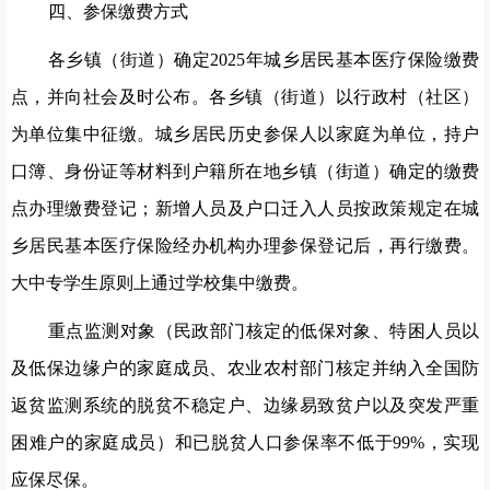
四、
参保缴费方式
各乡镇
（
街道
）
确定
202
5
年城乡居民基本医疗保险缴费
点，并向社会及时公布。
各乡镇
（
街道
）
以行政村（社区）
为单位集中征缴。城乡居民历史参保人以家庭为单位，持户
口簿、身份证等材料到户籍所在地乡镇
（
街道
）
确定的缴费
点办理缴费登记
；
新增人员及户口迁入人员按政策规定在城
乡居民基本医疗保险经办机构办理参保登记后，再行缴费。
大中专学生原则上通过学校集中缴费。
重点监测对象（民政部门核定的低保对象、特困人员以
及低保边缘户的家庭成员、
农业农村
部门核定并纳入全国防
返贫监测系统的脱贫不稳定户、边缘易致贫户以及突发严重
困难户的家庭成员）
和已脱贫人口
参保率
不低于
99%
，实现
应保尽保。