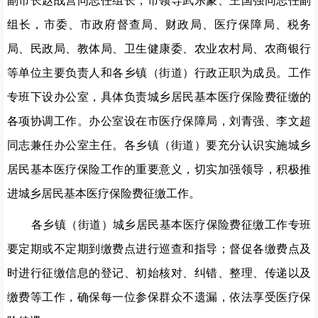
副市长
赵战营
同志
任组长，
市领导武乐蒙、王国强同志任
副
组长，
市委、市政府
督查局、
财政局、医疗保障局、税务
局、民政局、
教体局、
卫生健康委、
农业农村
局
、农商银行
等单位主要负责人和各乡镇
（
街道
）
行政正职为成员。
工作
专班
下设办公室，具体负责城乡居民基本医疗保险费征缴的
各项协调工作。
办公室设在市医疗保障局，刘青强、李文超
同志
兼任办公室主任
。各乡镇
（
街道
）
要充分认识实施城乡
居民基本医疗保险工作的重要意义，切实加强领导，积极推
进城乡居民基本医疗保险费征缴工作。
各乡镇
（
街道
）
城乡居民基本医疗保险费征缴
工作专班
要定期或不定期到缴费点进行巡查和指导；督促各缴费点及
时进行征缴信息的登记、初始核对、纠错、整理、传递
以及
缴费
等工作，确保每一位参保群众不遗漏，依法享受医疗保