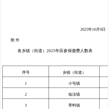
202
5
年
10
月
9
日
附
件
各乡镇
（
街道
）
202
5
年
应参保缴费人数表
序号
乡镇（街道）
1
小屯镇
2
临汝镇
3
寄料镇