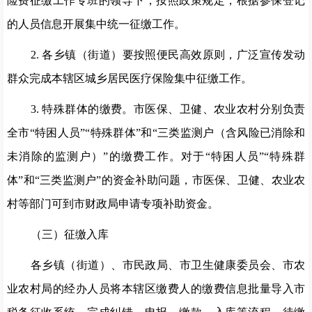
险费征缴工作
专班
的领导下，按照政策规定，根据参保登记
的人员信息开展集中统一征缴工作。
2
.
各乡镇
（
街道
）
要按照便民高效原则，广泛宣传发动
群众完成本辖区城乡居民医疗保险集中征缴工作。
3
.
特殊群体的缴费
。
市
医保
、卫健、
农业农村
分别负责
全市
“特困人员
”“
特殊群体
”和“三类监测户
（
含风险已消除和
未消除的监测户
）
”的缴费工作。对于“特困人员
”“
特殊群
体
”和“三类监测户”的资金补助问题，市
医保
、卫健、
农业农
村等
部门可到市财政局申请专项补助
资金
。
（三）征缴入库
各乡镇
（
街道
）、
市民政
局
、
市卫生健康委员会、市
农
业农村
局的经办人员将本辖区缴费人的缴费信息批量导入市