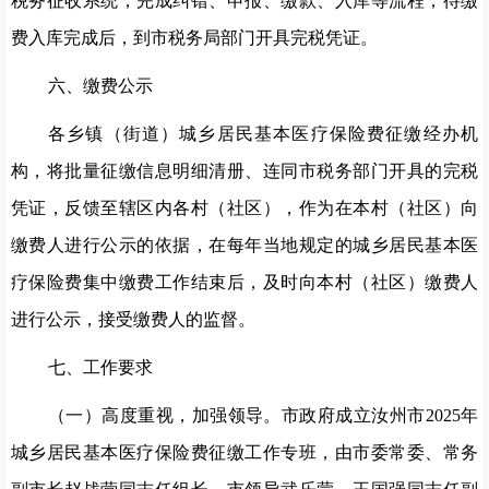
税务征收系统，完成纠错、申报、缴款、入库等流程，待缴
费入库完成后，到市税务局部门开具完税凭证。
六
、缴费公示
各乡镇
（
街道
）
城乡居民基本医疗保险费征缴经办机
构
，
将批量征缴信息明细清册
、连同
市税务部门开具的完税
凭证，反馈至辖区内各村（社区），作为在本村（社区）向
缴费人进行公示的依据，在每年当地规定的城乡居民基本医
疗保险费集中缴费工作结束后，及时向本村（社区）缴费人
进行公示，接受缴费人的监督。
七
、工作要求
（一）高度重视，加强领导。
市政府
成
立汝州市
202
5
年
城乡居民基本医疗保险费征缴工作
专班
，由市委常委、常务