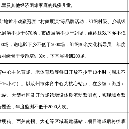
儿童及其他经济困难家庭的残疾儿童。
展
“
地摊斗戏赢冠赛
”“
村舞展演
”
等品牌活动，组织村级、乡镇级
化展演不少于
670
场，市级展演不少于
24
场，组织送戏下乡不低
00
场，送电影下乡不低于
5000
场；组织
30
名文化指导员，年度
展村级骨干专题培训
3
次，下基层培训
200
场。
育中心主体育场、老体育场等每日开放不少于
10
小时（周末不
于
16
小时）。以汝州市体育中心为核心站点，在乡镇（街道）
化站、大型社区及开放场馆增设体质流动监测点，实现城乡监
全覆盖
，
年度监测不低于
2000
人次。
黎明街、西关南拐、大仓等区域新建基站，项目建成后将彻底