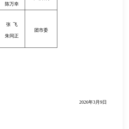
陈万幸
张
飞
团市委
朱同正
2026年3月9日