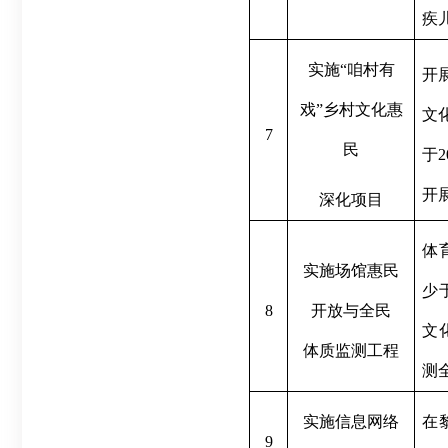
疾
实施
“
咱村有
开
戏
”
乡村文化惠
文
7
民
于
2
开
深化项目
体
实施场馆惠民
少
8
开放与全民
文
体质监测工程
测
实施信息网络
在
9