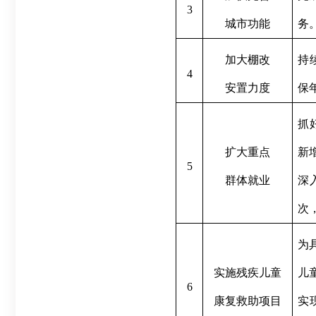
3
城市功能
务
加大棚改
持
4
安置力度
保
抓
扩大重点
新
5
群体就业
深
次
为
实施残疾儿童
儿
6
康复救助项目
实