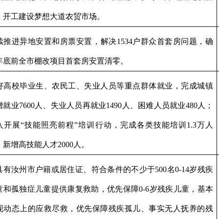
。开工建设梦想大道农贸市场。
续推进异地安置和房票安置，解决
1534
户群众首套房问题，确
年底前全市棚改项目首套房安置清零。
好高校毕业生、农民工、失业人员等重点群体就业，完成城镇
增就业
7600
人、失业人员再就业
1490
人、困难人员就业
480
人；
入开展
“
技能照亮前程
”
培训行动，完成各类技能培训
1.3
万人
，新增高技能人才
2000
人。
具有汝州市户籍或居住证、符合条件的不少于
500
名
0-14
岁残疾
童和孤独症儿童提供康复救助，优先保障
0-6
岁残疾儿童，基本
现动态上的应救尽救，优先保障残疾孤儿、事实无人抚养的残