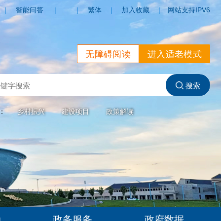
|
智能问答
|
|
繁体
|
加入收藏
|
网站支持IPV6
无障碍阅读
进入适老模式
索：
乡村振兴
建设项目
政策解读
动
政务服务
政府数据