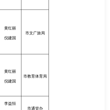
黄红丽
市文
广
旅局
倪建国
黄红丽
市
教育
体育局
倪建国
李益恒
市通管办