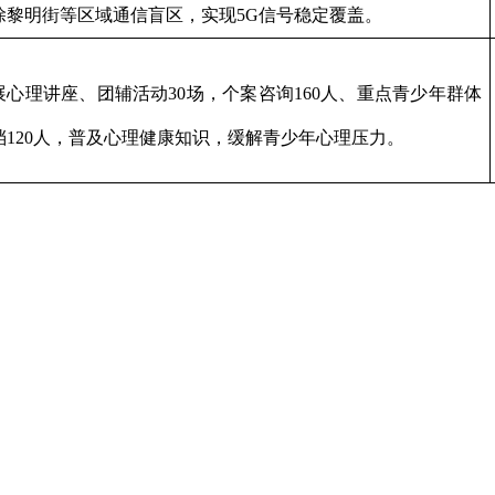
除黎明街等区域通信盲区，实现
5G
信号稳定覆盖。
展心理讲座、团辅活动
30
场，个案咨询
160
人、重点青少年群体
档
120
人，普及心理健康知识，缓解青少年心理压力。