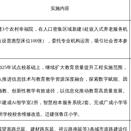
实施内容
建
3
个农村幸福院，在人口密集区域新建
1
处嵌入式养老服务机
（设普惠型床位
100
张），委托专业机构运营，吸引社会资本参
。
025
年试点校基础上，继续扩大教育质量提升工程实施范围，
入推进信息技术与教育教学资源深度融合，探索数字赋能、因
施教、创新性教学有效途径，以信息化推动教育高质量发展。
年建成
Ai
智学室
2
所，智慧校本服务系统
2
套。完成广成小学等
所学校校舍维修改造。迁建张鲁庄小学。
成望嵩路北延、建材路东延、祥云路南延等
3
条城市道路建设任