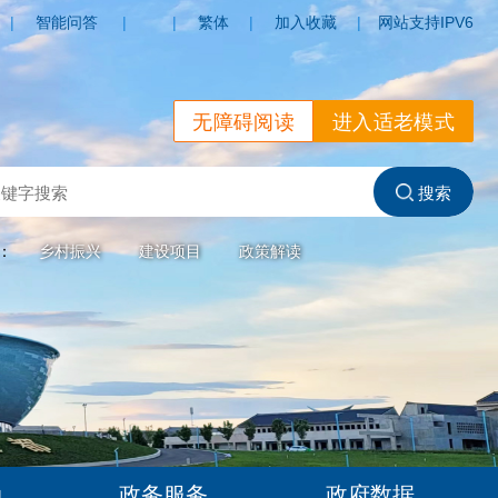
|
智能问答
|
|
繁体
|
加入收藏
|
网站支持IPV6
无障碍阅读
进入适老模式
索：
乡村振兴
建设项目
政策解读
动
政务服务
政府数据