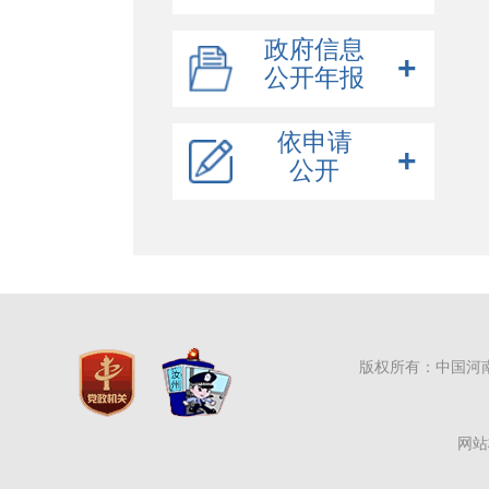
政府概况
政府信息
公开年报
规划信息
市政府领导
会议报告
市政府组成部门
规划纲要
2025年
依申请
财政信息
人事任免
国民经济和发展规划
政府工作报告
公开
2024年
统计信息
专项规划
市政府常务会议
总预算
2023年
行政权力清单
在线申请
国土空间规划
市政府全体会议
总决算
数据下载
2022年
重大行政决策公开
部门预算
统计公报
建议提案
部门决算
统计分析
决策公开制度
政策解读
决策事项目录
办理总体情况
公示公告
草案及说明
人大代表建议
版权所有：中国河
行政事业性收费
意见征集
政协委员提案
行政许可/其他对外管理服务
意见反馈
网站
行政处罚/行政强制