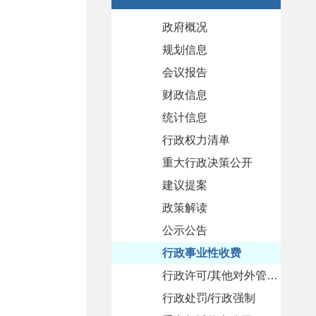
政府概况
规划信息
市政府领导
会议报告
市政府组成部门
规划纲要
财政信息
人事任免
国民经济和发展规划
政府工作报告
统计信息
专项规划
市政府常务会议
总预算
行政权力清单
国土空间规划
市政府全体会议
总决算
数据下载
重大行政决策公开
部门预算
统计公报
建议提案
部门决算
统计分析
决策公开制度
政策解读
决策事项目录
办理总体情况
公示公告
草案及说明
人大代表建议
行政事业性收费
意见征集
政协委员提案
行政许可/其他对外管理服务
意见反馈
行政处罚/行政强制