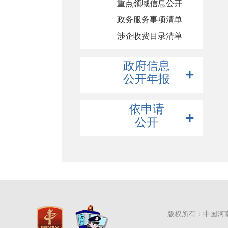
重点领域信息公开
政务服务事项清单
应急管理
涉企收费目录清单
政府集中采购
自然资源
政府信息
食品药品监管
公开年报
稳岗就业
2025年
养老服务
依申请
公开
2024年
义务教育
2023年
涉农补贴
在线申请
2022年
公共文化服务
社会救助
交通运输
旅游
版权所有：中国河
水利