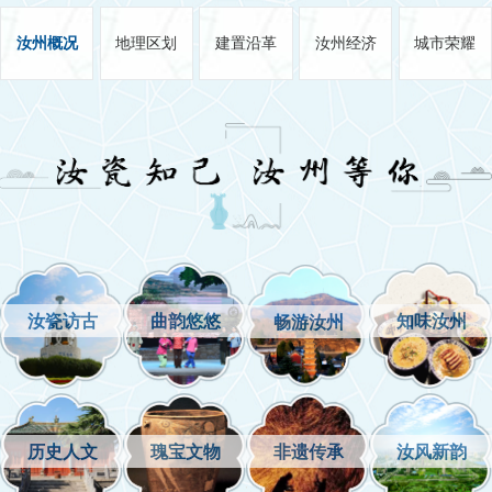
汝州的鹳鱼石斧图彩陶缸，是全国64件不可出国（境）展出文物之
汝州概况
地理区划
建置沿革
汝州经济
城市荣耀
一，也是迄今我国发现最早、最大的一幅陶画。原产于汝州的汝瓷，
位居宋代汝、官、哥、定、钧五大名瓷之首，素有“似玉非玉而胜玉”美
誉，宋徽宗曾题曰:“雨过天青云破处，这般颜色作将来”，古有“纵有家
财万贯，不如汝瓷一片”的说法。汝石质地细腻、坚硬，其底色如墨，
上呈赤、橙、黄、绿、青、兰、紫诸色构成天然梅花图案，素有“梅花
玉”之称。《汝帖》又称“兰亭序帖”，与《淳化阁帖》《泉州帖》《绛
州帖》并称中国四大名帖，被誉为“宋室之鸿宝”。汝瓷、汝石、汝帖，
并称“汝州三宝”，享誉海内外。诞生于汝州的曲剧，是河南第二大剧
种，入选全国非物质文化遗产保护名录。汝州人杰地灵，汉代宰相韩
汝瓷访古
曲韵悠悠
知味汝州
畅游汝州
安国、唐代诗人刘希夷出生于汝州，上古贤士许由、诗人李白、刘禹
锡、苏轼、苏辙在这里留下了许多传世佳话和优美诗篇。区位交通优
越。汝州位于郑州都市圈和洛阳都市圈交叉辐射地带。距离省会郑州
90公里、洛阳70公里、平顶山60公里，焦枝铁路贯穿南北，宁洛高
历史人文
瑰宝文物
非遗传承
汝风新韵
速、二广高速、林桐高速穿境而过，设有站场6个，同时汝唐高速、...