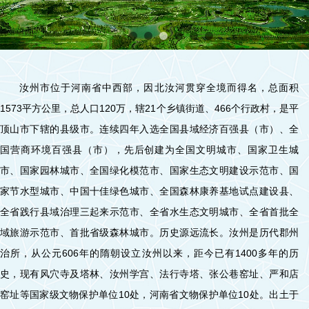
1
2
3
4
5
6
汝州市位于河南省中西部，因北汝河贯穿全境而得名，总面积
1573平方公里，总人口120万，辖21个乡镇街道、466个行政村，是平
顶山市下辖的县级市。连续四年入选全国县域经济百强县（市）、全
国营商环境百强县（市），先后创建为全国文明城市、国家卫生城
市、国家园林城市、全国绿化模范市、国家生态文明建设示范市、国
家节水型城市、中国十佳绿色城市、全国森林康养基地试点建设县、
全省践行县域治理三起来示范市、全省水生态文明城市、全省首批全
域旅游示范市、首批省级森林城市。历史源远流长。汝州是历代郡州
治所，从公元606年的隋朝设立汝州以来，距今已有1400多年的历
史，现有风穴寺及塔林、汝州学宫、法行寺塔、张公巷窑址、严和店
窑址等国家级文物保护单位10处，河南省文物保护单位10处。出土于