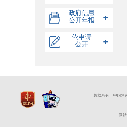
政府概况
政府信息
公开年报
规划信息
市政府领导
会议报告
市政府组成部门
规划纲要
2025年
依申请
财政信息
人事任免
国民经济和发展规划
政府工作报告
公开
2024年
统计信息
专项规划
市政府常务会议
总预算
2023年
行政权力清单
在线申请
国土空间规划
市政府全体会议
总决算
数据下载
2022年
重大行政决策公开
部门预算
统计公报
建议提案
部门决算
统计分析
决策公开制度
政策解读
决策事项目录
办理总体情况
公示公告
草案及说明
人大代表建议
版权所有：中国河
行政事业性收费
意见征集
政协委员提案
行政许可/其他对外管理服务
意见反馈
网站
行政处罚/行政强制